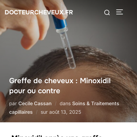
Aller
Rechercher :
DOCTEURCHEVEUX.FR
au
PERMUT
contenu
Greffe de cheveux : Minoxidil
pour ou contre
par
Cecile Cassan
dans
Soins & Traitements
Publié
capillaires
sur
août 13, 2025
le