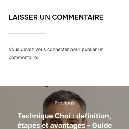
LAISSER UN COMMENTAIRE
Vous devez
vous connecter
pour publier un
commentaire.
Navigation
de
Previous
Previous
l’article
Technique Choi : définition,
étapes et avantages – Guide